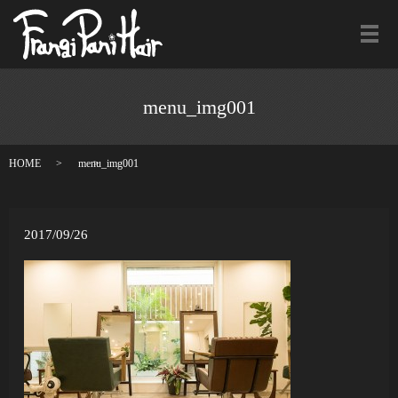
メ
menu_img001
HOME
menu_img001
2017/09/26