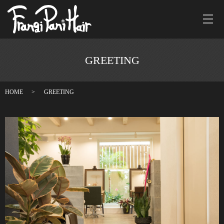
メ
GREETING
HOME
GREETING